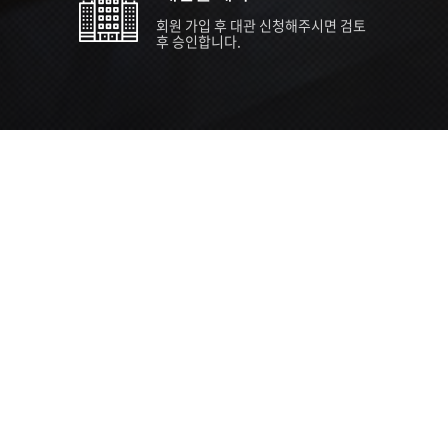
회원 가입 후 대관 신청해주시면 검토
후 승인합니다.
TIPS EVENT & SUPP
SVC 
행사장
행사일
접수기
주최/주
S NEWS
26년 팁스(TIPS) 창업기업 지원계획
수...