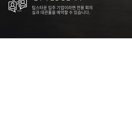
팁스타운 입주 기업이라면 전용 회의
실과 대관홀을 예약할 수 있습니다.
ORT
Seoul 대관 안내 (홍대 지역)
소
서울 마포구 양화로 136, SVC Seoul
자
2026.07.03 ~ 2027.12.31
간
2026.07.03 ~ 2027.12.31
관
SVC Seoul (한국엔젤투자협회)