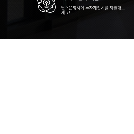
팁스운영사에 투자제안서를 제출해보
세요!
TIPS STORY
TIPS NEWS
TIP
[알림] 2026년 팁스(TIPS) 총괄 운영지
20
침(2차 ...
통합 