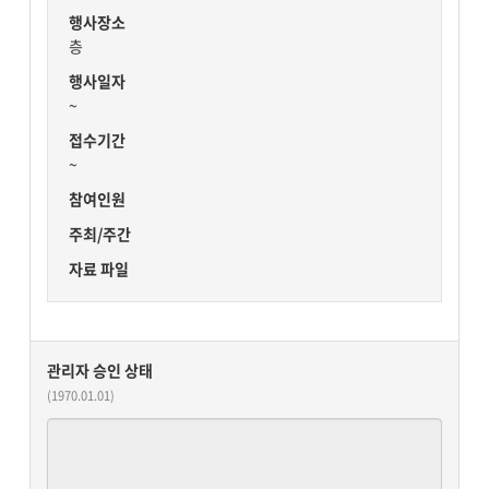
행사장소
층
행사일자
~
접수기간
~
참여인원
주최/주간
자료 파일
관리자 승인 상태
(1970.01.01)