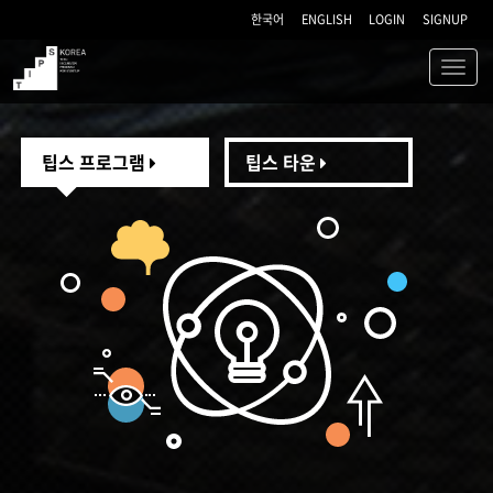
한국어
ENGLISH
LOGIN
SIGNUP
Toggl
navig
TIPS
팁스 프로그램
팁스 타운