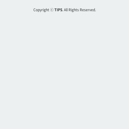
Copyright ⓒ
TIPS
. All Rights Reserved.