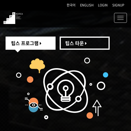
한국어
ENGLISH
LOGIN
SIGNUP
Toggl
navig
TIPS
팁스 프로그램
팁스 타운