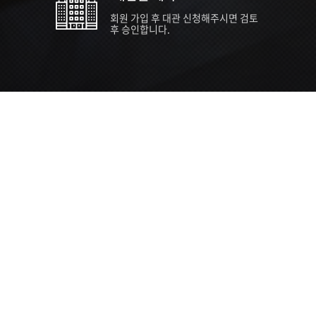
회원 가입 후 대관 신청해주시면 검토
후 승인합니다.
TIPS EVENT & SUPP
SVC 
행사장
행사일
접수기
주최/주
S NEWS
26년 팁스(TIPS) 창업기업 지원계획
수...