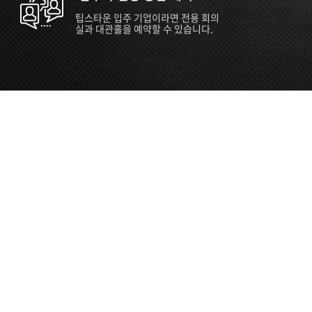
팁스타운 입주 기업이라면 전용 회의
실과 대관홀을 예약할 수 있습니다.
ORT
Seoul 대관 안내 (홍대 지역)
소
서울 마포구 양화로 136, SVC Seoul
자
2026.07.03 ~ 2027.12.31
간
2026.07.03 ~ 2027.12.31
관
SVC Seoul (한국엔젤투자협회)