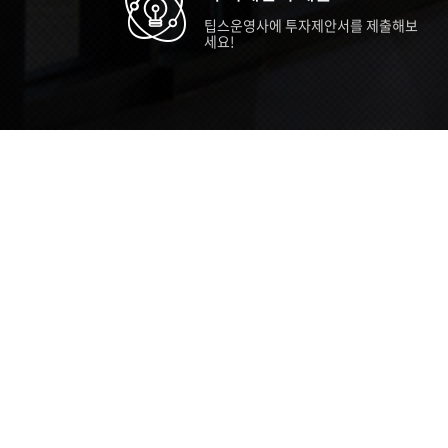
팁스운영사에 투자제안서를 제출해보
세요!
TIPS STORY
TIPS NEWS
TIP
[알림] 2026년 팁스(TIPS) 총괄 운영지
20
침(2차 ...
통합 