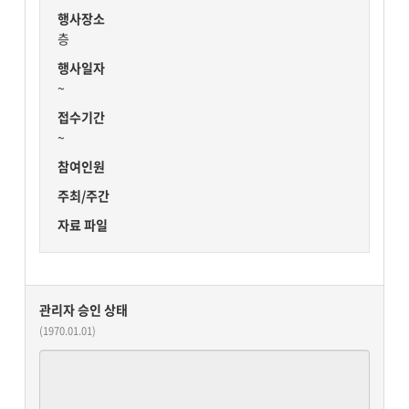
행사장소
층
행사일자
~
접수기간
~
참여인원
주최/주간
자료 파일
관리자 승인 상태
(1970.01.01)