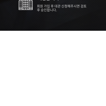
회원 가입 후 대관 신청해주시면 검토
후 승인합니다.
TIPS EVENT & SUPP
SVC 
행사장
행사일
접수기
주최/주
S NEWS
26년 팁스(TIPS) 창업기업 지원계획
수...