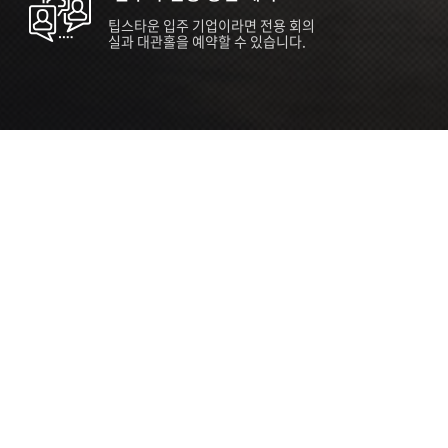
팁스타운 입주 기업이라면 전용 회의
실과 대관홀을 예약할 수 있습니다.
ORT
Seoul 대관 안내 (홍대 지역)
소
서울 마포구 양화로 136, SVC Seoul
자
2026.07.03 ~ 2027.12.31
간
2026.07.03 ~ 2027.12.31
관
SVC Seoul (한국엔젤투자협회)