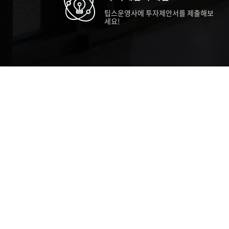
팁스운영사에 투자제안서를 제출해보
세요!
TIPS STORY
TIPS NEWS
TIP
[알림] 2026년 팁스(TIPS) 총괄 운영지
20
침(2차 ...
통합 