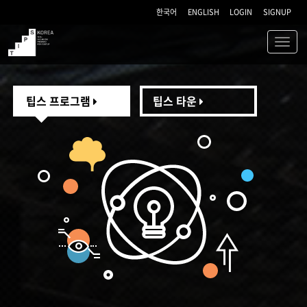
한국어
ENGLISH
LOGIN
SIGNUP
Toggl
navig
TIPS
팁스 프로그램
팁스 타운