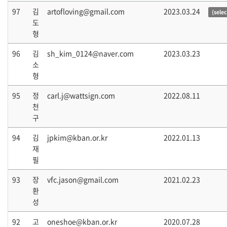
97
김
artofloving@gmail.com
2023.03.24
(sele
도
형
96
김
sh_kim_0124@naver.com
2023.03.23
소
형
95
정
carl.j@wattsign.com
2022.08.11
천
구
94
김
jpkim@kban.or.kr
2022.01.13
재
필
93
장
vfc.jason@gmail.com
2021.02.23
환
성
92
고
oneshoe@kban.or.kr
2020.07.28