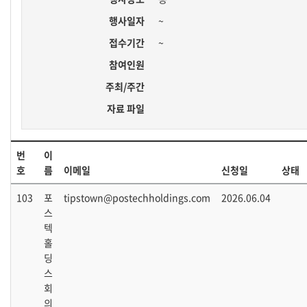
행사일자
~
접수기간
~
참여인원
주최/주간
자료 파일
번
이
호
름
이메일
신청일
상태
103
포
tipstown@postechholdings.com
2026.06.04
스
텍
홀
딩
스
회
의