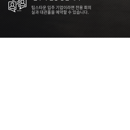
팁스타운 입주 기업이라면 전용 회의
실과 대관홀을 예약할 수 있습니다.
ORT
Seoul 대관 안내 (홍대 지역)
소
서울 마포구 양화로 136, SVC Seoul
자
2026.07.03 ~ 2027.12.31
간
2026.07.03 ~ 2027.12.31
관
SVC Seoul (한국엔젤투자협회)