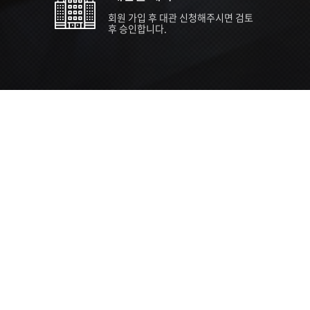
회원 가입 후 대관 신청해주시면 검토
후 승인합니다.
TIPS EVENT & SUPP
SVC 
행사장
행사일
접수기
주최/주
S NEWS
26년 팁스(TIPS) 창업기업 지원계획
수...