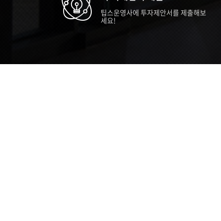
팁스운영사에 투자제안서를 제출해보
세요!
TIPS STORY
TIPS NEWS
TIP
[알림] 2026년 팁스(TIPS) 총괄 운영지
20
침(2차 ...
통합 