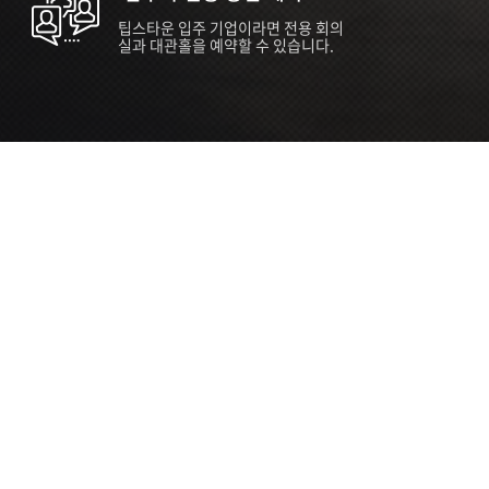
팁스타운 입주 기업이라면 전용 회의
실과 대관홀을 예약할 수 있습니다.
ORT
Seoul 대관 안내 (홍대 지역)
소
서울 마포구 양화로 136, SVC Seoul
자
2026.07.03 ~ 2027.12.31
간
2026.07.03 ~ 2027.12.31
관
SVC Seoul (한국엔젤투자협회)