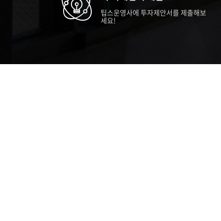
팁스운영사에 투자제안서를 제출해보
세요!
TIPS STORY
TIPS NEWS
TIP
[알림] 2026년 팁스(TIPS) 총괄 운영지
20
침(2차 ...
통합 