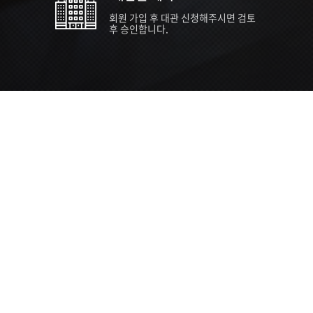
회원 가입 후 대관 신청해주시면 검토
후 승인합니다.
TIPS EVENT & SUPP
SVC 
행사장
행사일
접수기
주최/주
S NEWS
26년 팁스(TIPS) 창업기업 지원계획
수...