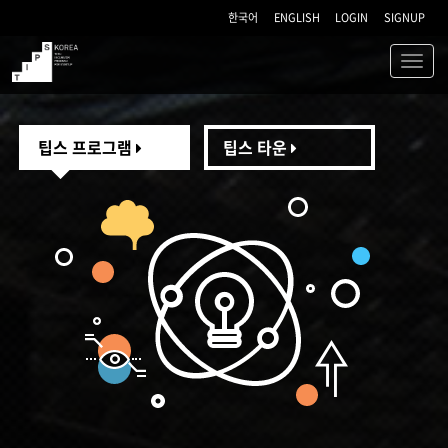
한국어
ENGLISH
LOGIN
SIGNUP
Toggl
navig
TIPS
팁스 프로그램
팁스 타운