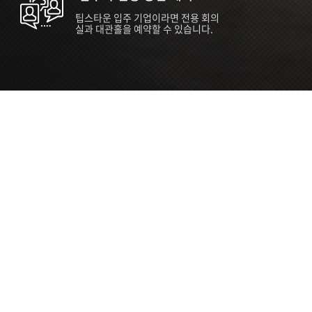
팁스타운 입주 기업이라면 전용 회의
실과 대관홀을 예약할 수 있습니다.
ORT
Seoul 대관 안내 (홍대 지역)
소
서울 마포구 양화로 136, SVC Seoul
자
2026.07.03 ~ 2027.12.31
간
2026.07.03 ~ 2027.12.31
관
SVC Seoul (한국엔젤투자협회)