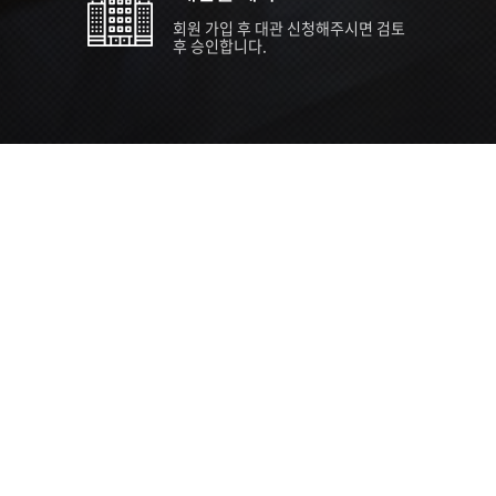
회원 가입 후 대관 신청해주시면 검토
후 승인합니다.
TIPS EVENT & SUPP
SVC 
행사장
행사일
접수기
주최/주
S NEWS
26년 팁스(TIPS) 창업기업 지원계획
수...