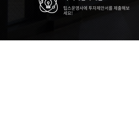
팁스운영사에 투자제안서를 제출해보
세요!
TIPS STORY
TIPS NEWS
TIP
[알림] 2026년 팁스(TIPS) 총괄 운영지
20
침(2차 ...
통합 