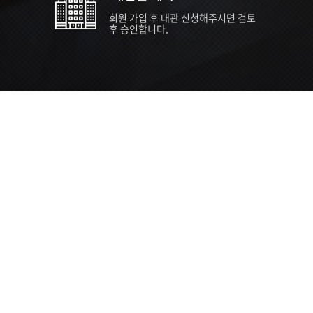
회원 가입 후 대관 신청해주시면 검토
후 승인합니다.
TIPS EVENT & SUPP
SVC 
행사장
행사일
접수기
주최/주
S NEWS
26년 팁스(TIPS) 창업기업 지원계획
수...