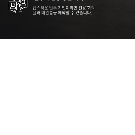
팁스타운 입주 기업이라면 전용 회의
실과 대관홀을 예약할 수 있습니다.
ORT
Seoul 대관 안내 (홍대 지역)
소
서울 마포구 양화로 136, SVC Seoul
자
2026.07.03 ~ 2027.12.31
간
2026.07.03 ~ 2027.12.31
관
SVC Seoul (한국엔젤투자협회)