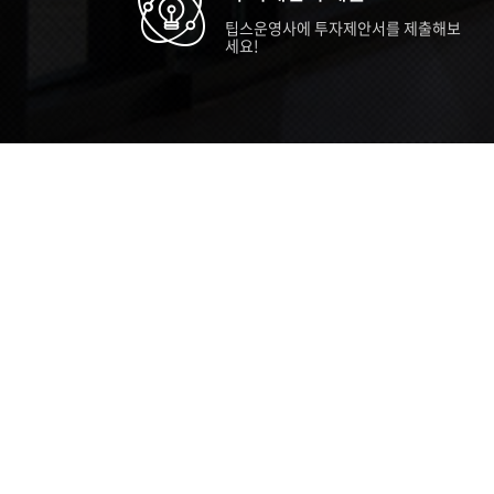
팁스운영사에 투자제안서를 제출해보
세요!
TIPS STORY
TIPS NEWS
TIP
[알림] 2026년 팁스(TIPS) 총괄 운영지
20
침(2차 ...
통합 