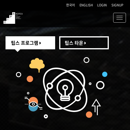
한국어
ENGLISH
LOGIN
SIGNUP
Toggl
navig
TIPS
팁스 프로그램
팁스 타운