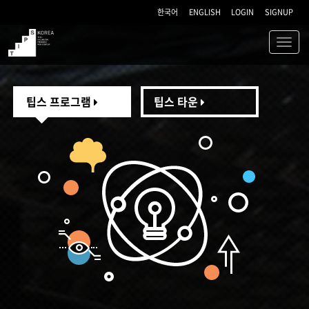
한국어
ENGLISH
LOGIN
SIGNUP
Toggl
navig
TIPS
팁스 프로그램
팁스 타운