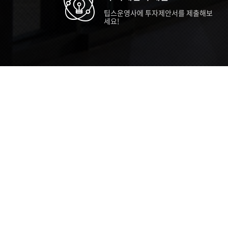
팁스운영사에 투자제안서를 제출해보
세요!
TIPS STORY
TIPS NEWS
TIP
[알림] 2026년 팁스(TIPS) 총괄 운영지
20
침(2차 ...
통합 