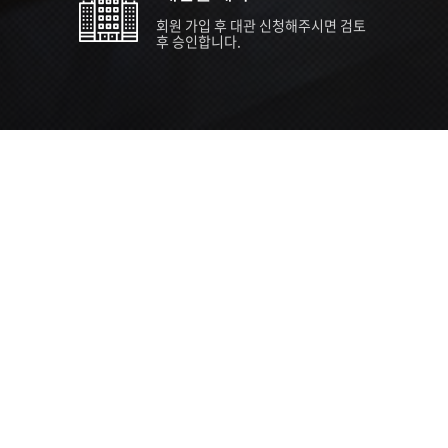
회원 가입 후 대관 신청해주시면 검토
후 승인합니다.
TIPS EVENT & SUPP
SVC 
행사장
행사일
접수기
주최/주
S NEWS
26년 팁스(TIPS) 창업기업 지원계획
수...