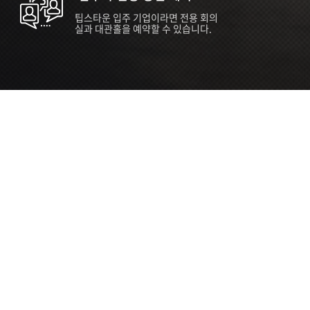
팁스타운 입주 기업이라면 전용 회의
실과 대관홀을 예약할 수 있습니다.
ORT
Seoul 대관 안내 (홍대 지역)
소
서울 마포구 양화로 136, SVC Seoul
자
2026.07.03 ~ 2027.12.31
간
2026.07.03 ~ 2027.12.31
관
SVC Seoul (한국엔젤투자협회)