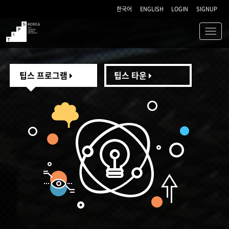
한국어
ENGLISH
LOGIN
SIGNUP
Toggl
navig
TIPS
팁스 프로그램
팁스 타운