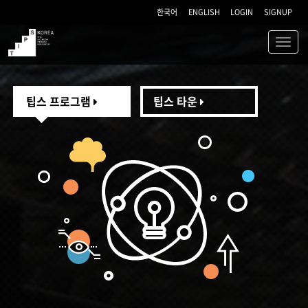
한국어
ENGLISH
LOGIN
SIGNUP
Toggl
navig
TIPS
팁스 프로그램
팁스 타운