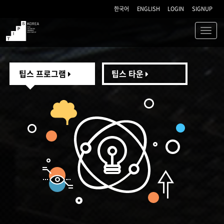
한국어
ENGLISH
LOGIN
SIGNUP
Toggl
navig
TIPS
팁스 프로그램
팁스 타운