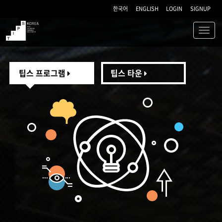
한국어
ENGLISH
LOGIN
SIGNUP
Toggl
navig
TIPS
팁스 프로그램
팁스 타운