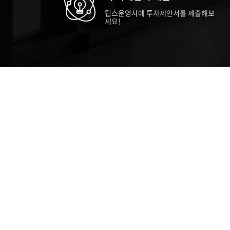
팁스운영사에 투자제안서를 제출해보
세요!
TIPS STORY
TIPS NEWS
TIP
[알림] 2026년 팁스(TIPS) 총괄 운영지
20
침(2차 ...
통합 