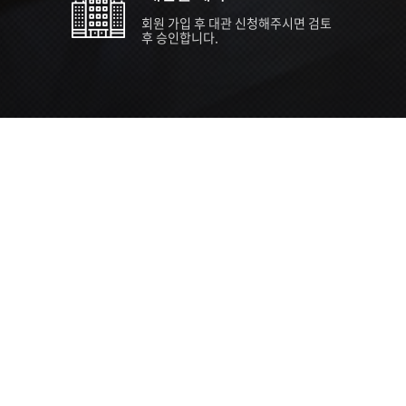
회원 가입 후 대관 신청해주시면 검토
후 승인합니다.
TIPS EVENT & SUPP
SVC 
행사장
행사일
접수기
주최/주
S NEWS
26년 팁스(TIPS) 창업기업 지원계획
수...