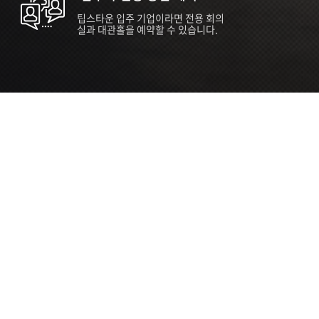
팁스타운 입주 기업이라면 전용 회의
실과 대관홀을 예약할 수 있습니다.
ORT
Seoul 대관 안내 (홍대 지역)
소
서울 마포구 양화로 136, SVC Seoul
자
2026.07.03 ~ 2027.12.31
간
2026.07.03 ~ 2027.12.31
관
SVC Seoul (한국엔젤투자협회)