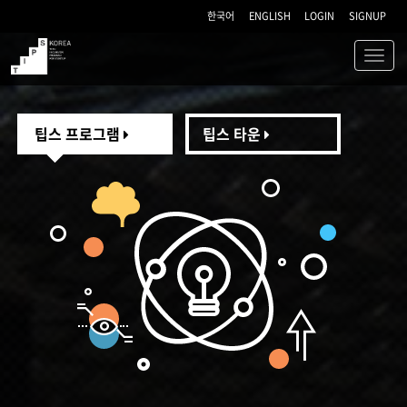
한국어
ENGLISH
LOGIN
SIGNUP
Toggl
navig
TIPS
팁스 프로그램
팁스 타운