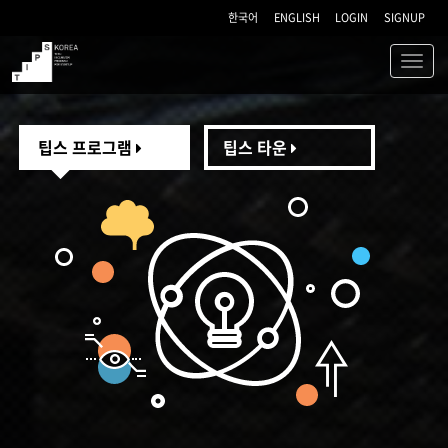
한국어
ENGLISH
LOGIN
SIGNUP
Toggl
navig
TIPS
팁스 프로그램
팁스 타운