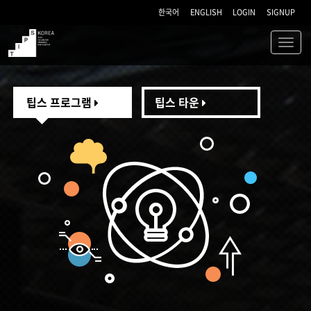
한국어
ENGLISH
LOGIN
SIGNUP
Toggl
navig
TIPS
팁스 프로그램
팁스 타운