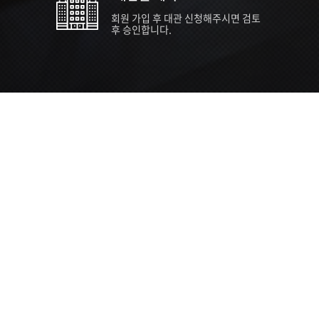
회원 가입 후 대관 신청해주시면 검토
후 승인합니다.
TIPS EVENT & SUPP
SVC 
행사장
행사일
접수기
주최/주
S NEWS
26년 팁스(TIPS) 창업기업 지원계획
수...