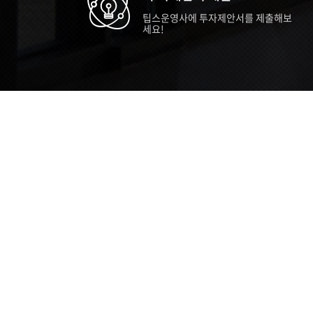
팁스운영사에 투자제안서를 제출해보
세요!
TIPS STORY
TIPS NEWS
TIP
[알림] 2026년 팁스(TIPS) 총괄 운영지
20
침(2차 ...
통합 