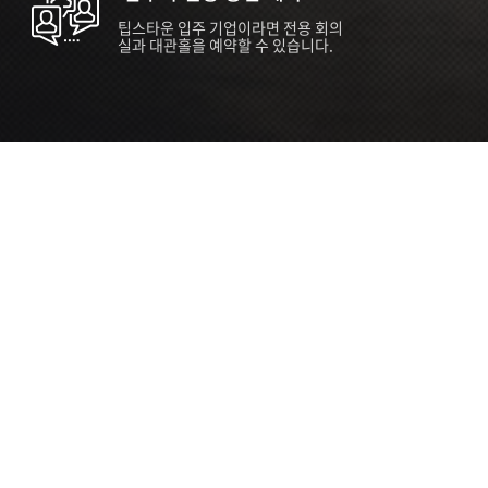
팁스타운 입주 기업이라면 전용 회의
실과 대관홀을 예약할 수 있습니다.
ORT
Seoul 대관 안내 (홍대 지역)
소
서울 마포구 양화로 136, SVC Seoul
자
2026.07.03 ~ 2027.12.31
간
2026.07.03 ~ 2027.12.31
관
SVC Seoul (한국엔젤투자협회)