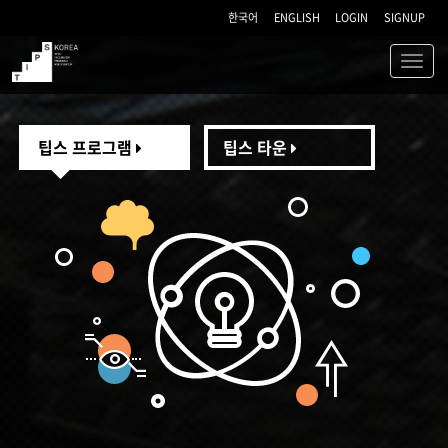
한국어
ENGLISH
LOGIN
SIGNUP
Toggl
navig
TIPS
팁스 프로그램
팁스 타운