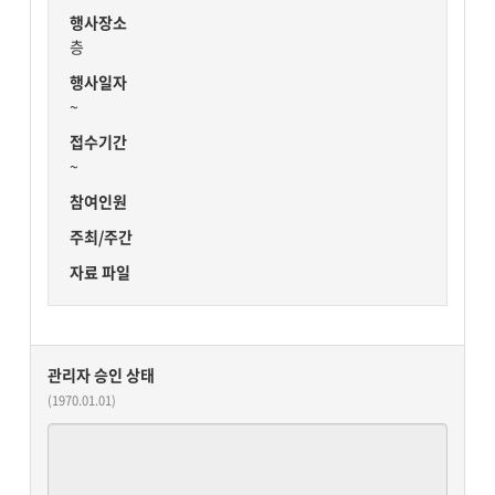
행사장소
층
행사일자
~
접수기간
~
참여인원
주최/주간
자료 파일
관리자 승인 상태
(1970.01.01)