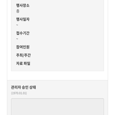
행사장소
층
행사일자
~
접수기간
~
참여인원
주최/주간
자료 파일
관리자 승인 상태
(1970.01.01)