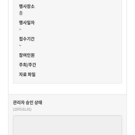
행사장소
층
행사일자
~
접수기간
~
참여인원
주최/주간
자료 파일
관리자 승인 상태
(1970.01.01)