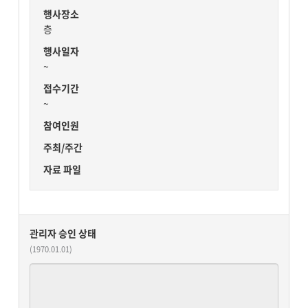
행사장소
층
행사일자
~
접수기간
~
참여인원
주최/주간
자료 파일
관리자 승인 상태
(1970.01.01)