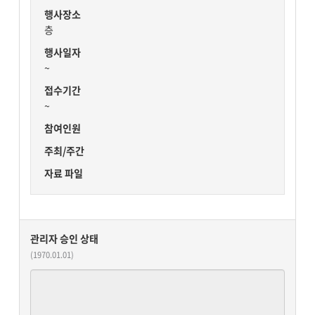
행사장소
층
행사일자
~
접수기간
~
참여인원
주최/주간
자료 파일
관리자 승인 상태
(1970.01.01)