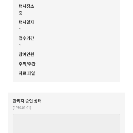
행사장소
층
행사일자
~
접수기간
~
참여인원
주최/주간
자료 파일
관리자 승인 상태
(1970.01.01)