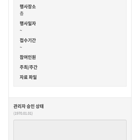
행사장소
층
행사일자
~
접수기간
~
참여인원
주최/주간
자료 파일
관리자 승인 상태
(1970.01.01)