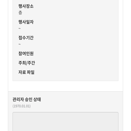
행사장소
층
행사일자
~
접수기간
~
참여인원
주최/주간
자료 파일
관리자 승인 상태
(1970.01.01)