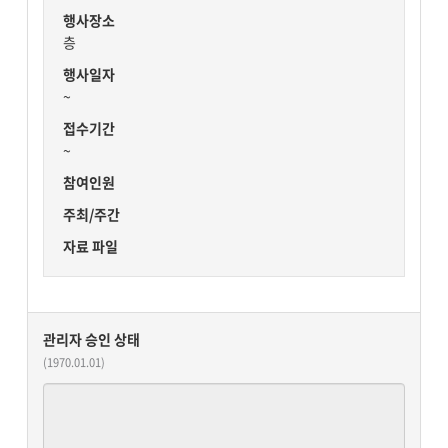
행사장소
층
행사일자
~
접수기간
~
참여인원
주최/주간
자료 파일
관리자 승인 상태
(1970.01.01)