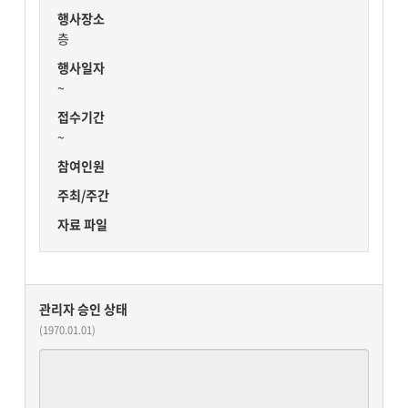
행사장소
층
행사일자
~
접수기간
~
참여인원
주최/주간
자료 파일
관리자 승인 상태
(1970.01.01)