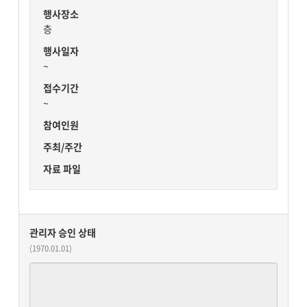
행사장소
층
행사일자
~
접수기간
~
참여인원
주최/주간
자료 파일
관리자 승인 상태
(1970.01.01)