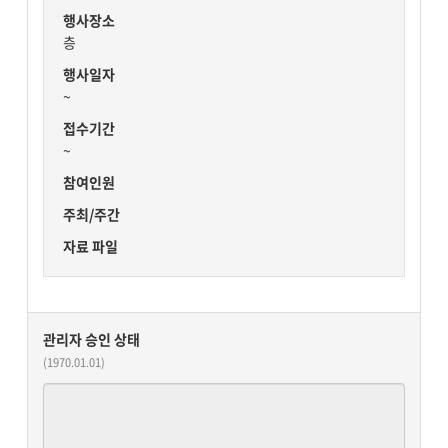
행사장소
층
행사일자
~
접수기간
~
참여인원
주최/주간
자료 파일
관리자 승인 상태
(1970.01.01)