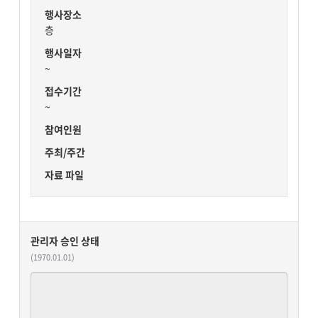
행사장소
층
행사일자
~
접수기간
~
참여인원
주최/주간
자료 파일
관리자 승인 상태
(1970.01.01)