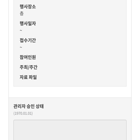
행사장소
층
행사일자
~
접수기간
~
참여인원
주최/주간
자료 파일
관리자 승인 상태
(1970.01.01)