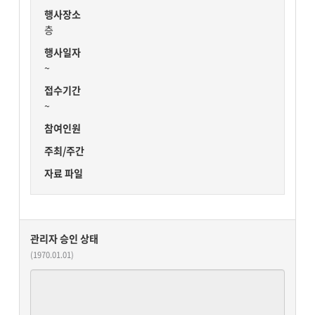
행사장소
층
행사일자
~
접수기간
~
참여인원
주최/주간
자료 파일
관리자 승인 상태
(1970.01.01)