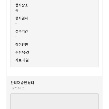
행사장소
층
행사일자
~
접수기간
~
참여인원
주최/주간
자료 파일
관리자 승인 상태
(1970.01.01)