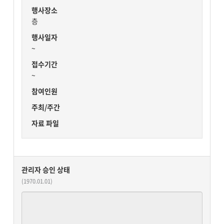
행사장소
층
행사일자
~
접수기간
~
참여인원
주최/주간
자료 파일
관리자 승인 상태
(1970.01.01)