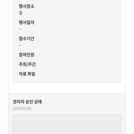
행사장소
층
행사일자
~
접수기간
~
참여인원
주최/주간
자료 파일
관리자 승인 상태
(1970.01.01)