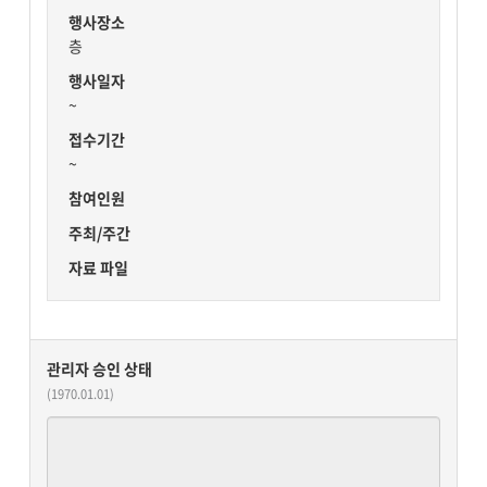
행사장소
층
행사일자
~
접수기간
~
참여인원
주최/주간
자료 파일
관리자 승인 상태
(1970.01.01)