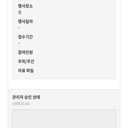
행사장소
층
행사일자
~
접수기간
~
참여인원
주최/주간
자료 파일
관리자 승인 상태
(1970.01.01)