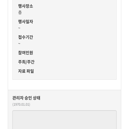
행사장소
층
행사일자
~
접수기간
~
참여인원
주최/주간
자료 파일
관리자 승인 상태
(1970.01.01)