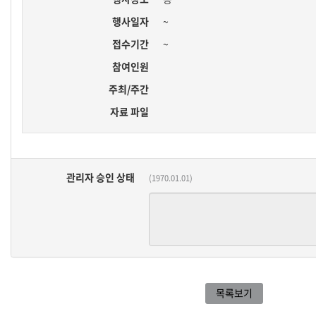
행사일자
~
접수기간
~
참여인원
주최/주간
자료 파일
관리자 승인 상태
(1970.01.01)
목록보기